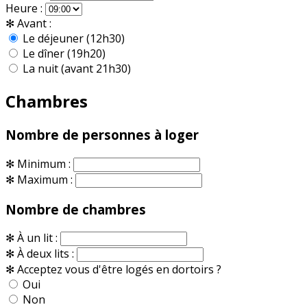
Heure :
✻
Avant :
Le déjeuner (12h30)
Le dîner (19h20)
La nuit (avant 21h30)
Chambres
Nombre de personnes à loger
✻
Minimum :
✻
Maximum :
Nombre de chambres
✻
À un lit :
✻
À deux lits :
✻
Acceptez vous d'être logés en dortoirs ?
Oui
Non