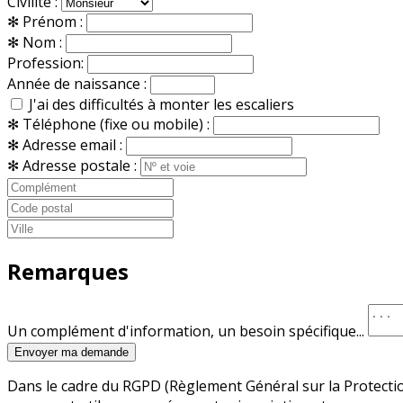
Civilité :
✻
Prénom :
✻
Nom :
Profession:
Année de naissance :
J'ai des difficultés à monter les escaliers
✻
Téléphone (fixe ou mobile) :
✻
Adresse email :
✻
Adresse postale :
Remarques
Un complément d'information, un besoin spécifique...
Envoyer ma demande
Dans le cadre du RGPD (Règlement Général sur la Protectio